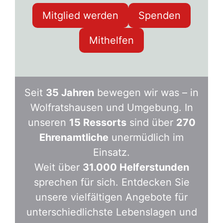
Mitglied werden
Spenden
Mithelfen
Seit
35 Jahren
bewegen wir was – in
Wolfratshausen und Umgebung. In
unseren
15 Ressorts
sind über
270
Ehrenamtliche
unermüdlich im
Einsatz.
Weit über
31.000 Helferstunden
sprechen für sich. Entdecken Sie
unsere vielfältigen Angebote für
unterschiedlichste Lebenslagen und